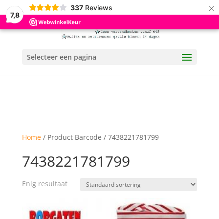
×
337
Reviews
7,8
Selecteer een pagina
Home
/ Product Barcode / 7438221781799
7438221781799
Enig resultaat