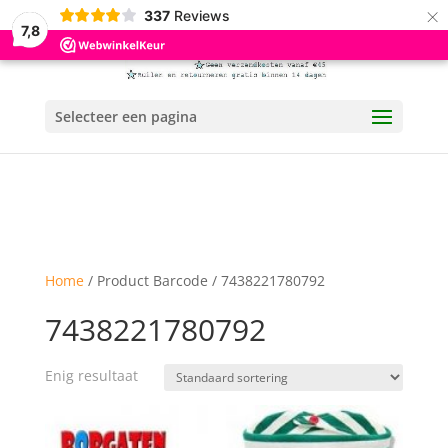
×
337
Reviews
7,8
Selecteer een pagina
Home
/ Product Barcode / 7438221780792
7438221780792
Enig resultaat