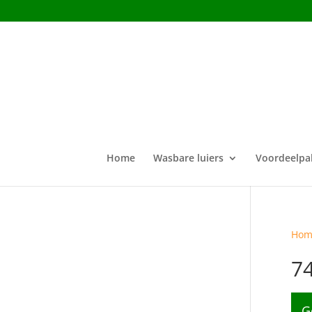
Home
Wasbare luiers
Voordeelpa
Hom
7
G