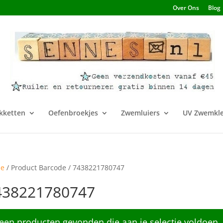
Over Ons
Blog
kketten
Oefenbroekjes
Zwemluiers
UV Zwemkle
e
/ Product Barcode / 7438221780747
438221780747
een producten gevonden die aan je selectie voldoen.