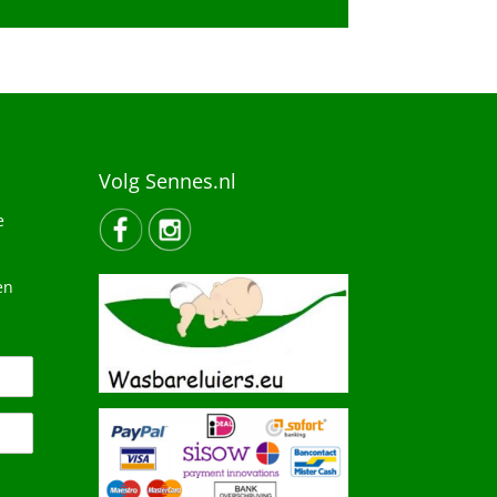
Volg Sennes.nl
e
en