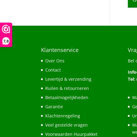
7,8
Klantenservice
Vra
Over Ons
Bel 
Contact
Inf
Levertijd & verzending
Tel:
Ruilen & retourneren
Betaalmogelijkheden
Wa
Garantie
Ge
Klachtenregeling
Un
Veel gestelde vragen
Wa
w
Voorwaarden Huurpakket