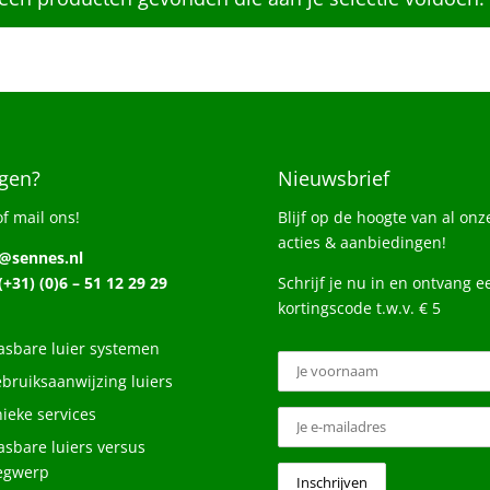
gen?
Nieuwsbrief
of mail ons!
Blijf op de hoogte van al onz
acties & aanbiedingen!
o@sennes.nl
 (+31) (0)6 – 51 12 29 29
Schrijf je nu in en ontvang e
kortingscode t.w.v. € 5
sbare luier systemen
bruiksaanwijzing luiers
ieke services
sbare luiers versus
egwerp