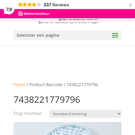
×
337
Reviews
7,8
Selecteer een pagina
Home
/ Product Barcode / 7438221779796
7438221779796
Enig resultaat