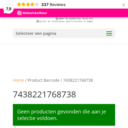
×
337
Reviews
7,8
Selecteer een pagina
Home
/ Product Barcode / 7438221768738
7438221768738
Geen producten gevonden die aan je
selectie voldoen.