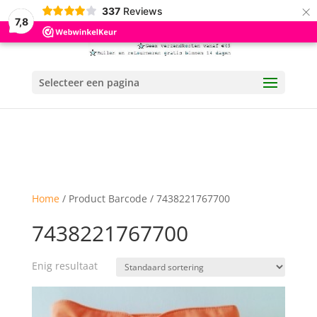
×
337
Reviews
7,8
Selecteer een pagina
Home
/ Product Barcode / 7438221767700
7438221767700
Enig resultaat