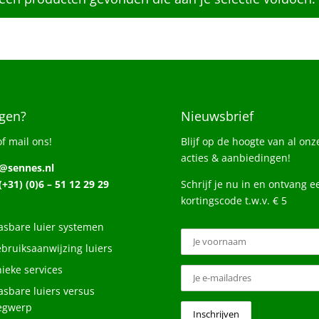
gen?
Nieuwsbrief
of mail ons!
Blijf op de hoogte van al onz
acties & aanbiedingen!
o@sennes.nl
 (+31) (0)6 – 51 12 29 29
Schrijf je nu in en ontvang e
kortingscode t.w.v. € 5
sbare luier systemen
bruiksaanwijzing luiers
ieke services
sbare luiers versus
egwerp