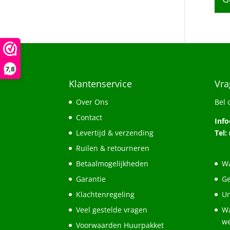
7,8
Klantenservice
Vra
Over Ons
Bel 
Contact
Inf
Levertijd & verzending
Tel:
Ruilen & retourneren
Betaalmogelijkheden
Wa
Garantie
Ge
Klachtenregeling
Un
Veel gestelde vragen
Wa
w
Voorwaarden Huurpakket