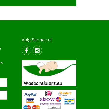
Volg Sennes.nl
e
en