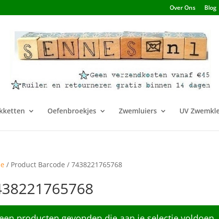
Over Ons
Blog
kketten
Oefenbroekjes
Zwemluiers
UV Zwemkle
e
/ Product Barcode / 7438221765768
438221765768
een producten gevonden die aan je selectie voldoen.