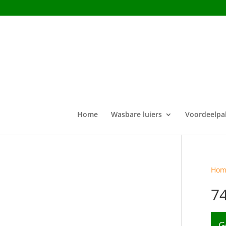
Home
Wasbare luiers
Voordeelpa
Hom
7
G