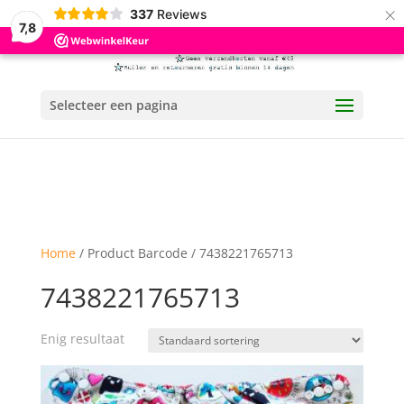
×
337
Reviews
7,8
Selecteer een pagina
Home
/ Product Barcode / 7438221765713
7438221765713
Enig resultaat