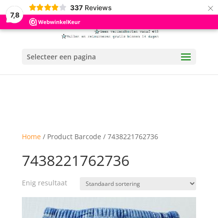
×
337
Reviews
7,8
Selecteer een pagina
Home
/ Product Barcode / 7438221762736
7438221762736
Enig resultaat