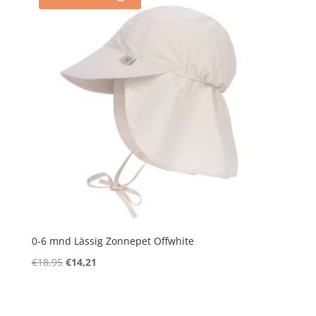
0-6 mnd Lässig Zonnepet Offwhite
Oorspronkelijke
Huidige
€
18,95
€
14,21
prijs
prijs
was:
is:
€18,95.
€14,21.