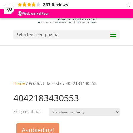
×
337
Reviews
7,8
Selecteer een pagina
Home
/ Product Barcode / 4042183430553
4042183430553
Enig resultaat
Aanbieding!