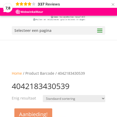
×
337
Reviews
7,8
Selecteer een pagina
Home
/ Product Barcode / 4042183430539
4042183430539
Enig resultaat
Aanbieding!