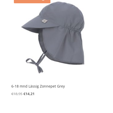
6-18 mnd Lässig Zonnepet Grey
Oorspronkelijke
Huidige
€
18,95
€
14,21
prijs
prijs
was:
is:
€18,95.
€14,21.