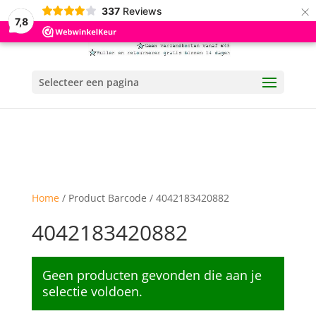
×
337
Reviews
7,8
Selecteer een pagina
Home
/ Product Barcode / 4042183420882
4042183420882
Geen producten gevonden die aan je
selectie voldoen.