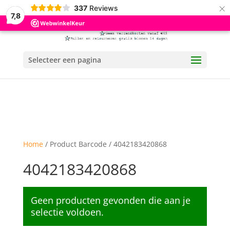
×
337
Reviews
7,8
Selecteer een pagina
Home
/ Product Barcode / 4042183420868
4042183420868
Geen producten gevonden die aan je
selectie voldoen.