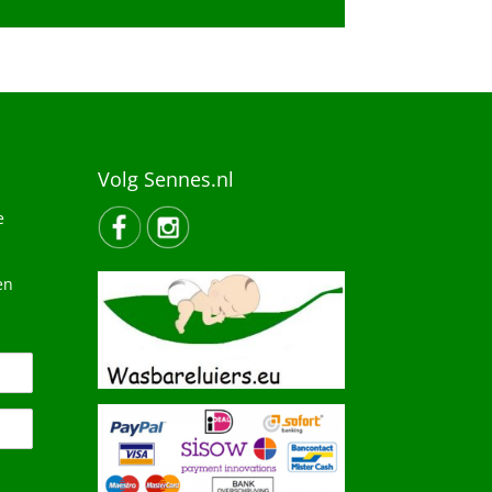
Volg Sennes.nl
e
en