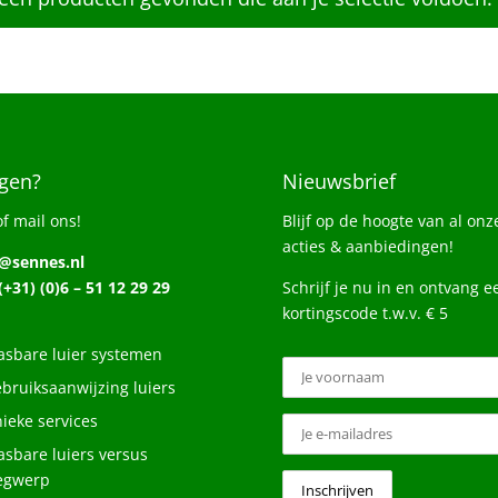
gen?
Nieuwsbrief
of mail ons!
Blijf op de hoogte van al onz
acties & aanbiedingen!
o@sennes.nl
 (+31) (0)6 – 51 12 29 29
Schrijf je nu in en ontvang e
kortingscode t.w.v. € 5
sbare luier systemen
bruiksaanwijzing luiers
ieke services
sbare luiers versus
egwerp