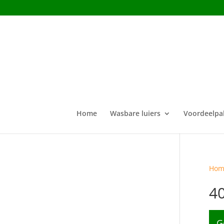
Home
Wasbare luiers
Voordeelpa
Hom
4
G