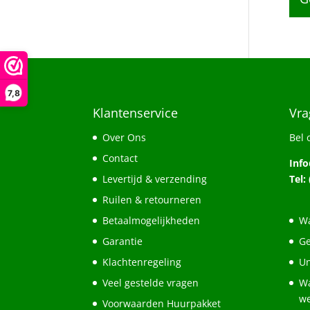
7,8
Klantenservice
Vra
Over Ons
Bel 
Contact
Inf
Levertijd & verzending
Tel:
Ruilen & retourneren
Betaalmogelijkheden
Wa
Garantie
Ge
Klachtenregeling
Un
Veel gestelde vragen
Wa
w
Voorwaarden Huurpakket