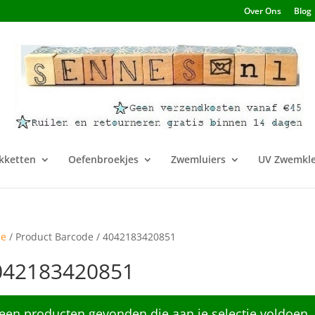
Over Ons
Blog
kketten
Oefenbroekjes
Zwemluiers
UV Zwemkle
e
/ Product Barcode / 4042183420851
042183420851
een producten gevonden die aan je selectie voldoen.