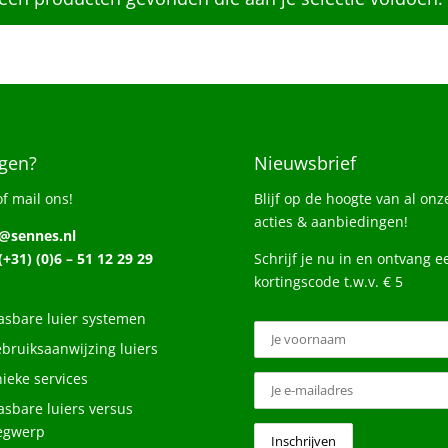
gen?
Nieuwsbrief
of mail ons!
Blijf op de hoogte van al onz
acties & aanbiedingen!
o@sennes.nl
 (+31) (0)6 – 51 12 29 29
Schrijf je nu in en ontvang e
kortingscode t.w.v. € 5
sbare luier systemen
bruiksaanwijzing luiers
ieke services
sbare luiers versus
egwerp