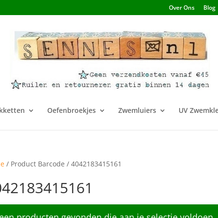
Over Ons
Blog
kketten
Oefenbroekjes
Zwemluiers
UV Zwemkle
e
/ Product Barcode / 4042183415161
042183415161
een producten gevonden die aan je selectie voldoen.