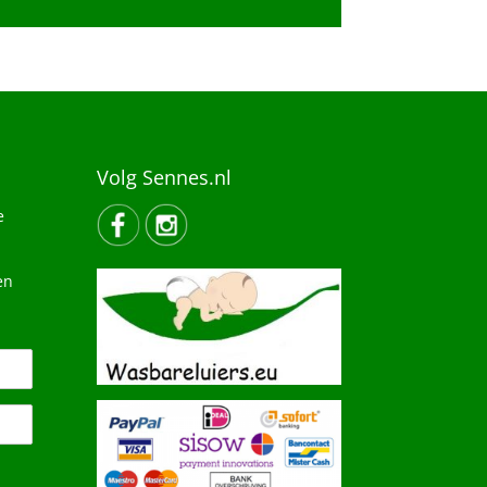
Volg Sennes.nl
e
en