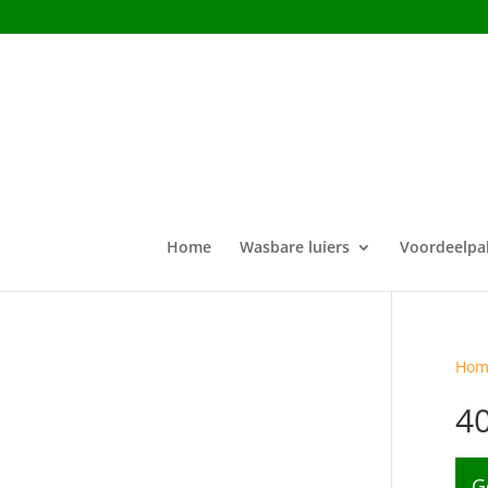
Home
Wasbare luiers
Voordeelpa
Hom
4
G