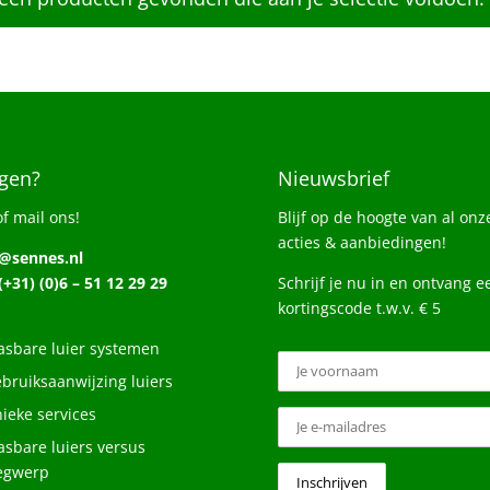
gen?
Nieuwsbrief
of mail ons!
Blijf op de hoogte van al onz
acties & aanbiedingen!
o@sennes.nl
 (+31) (0)6 – 51 12 29 29
Schrijf je nu in en ontvang e
kortingscode t.w.v. € 5
sbare luier systemen
bruiksaanwijzing luiers
ieke services
sbare luiers versus
egwerp