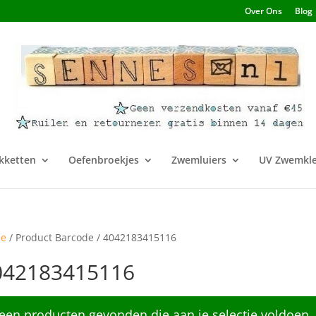
Over Ons
Blog
kketten
Oefenbroekjes
Zwemluiers
UV Zwemkle
e
/ Product Barcode / 4042183415116
042183415116
een producten gevonden die aan je selectie voldoen.