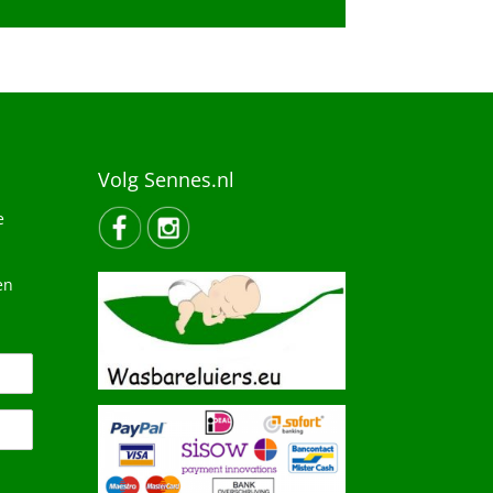
Volg Sennes.nl
e
en