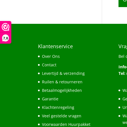
7,8
Klantenservice
Vra
Over Ons
Bel 
Contact
Inf
Levertijd & verzending
Tel:
Ruilen & retourneren
Betaalmogelijkheden
Wa
Garantie
Ge
Klachtenregeling
Un
Veel gestelde vragen
Wa
w
Voorwaarden Huurpakket