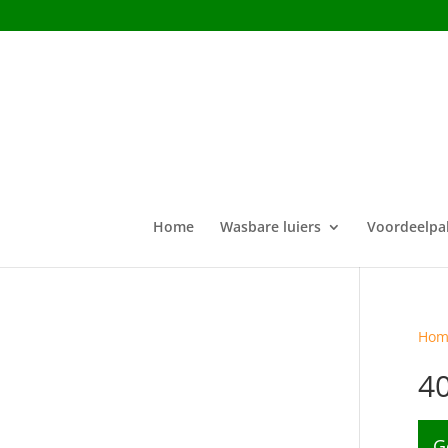
Home
Wasbare luiers
Voordeelpa
Hom
4
G