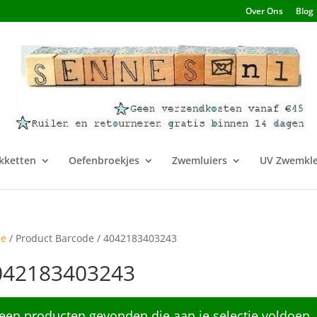
Over Ons
Blog
kketten
Oefenbroekjes
Zwemluiers
UV Zwemkle
e
/ Product Barcode / 4042183403243
042183403243
een producten gevonden die aan je selectie voldoen.