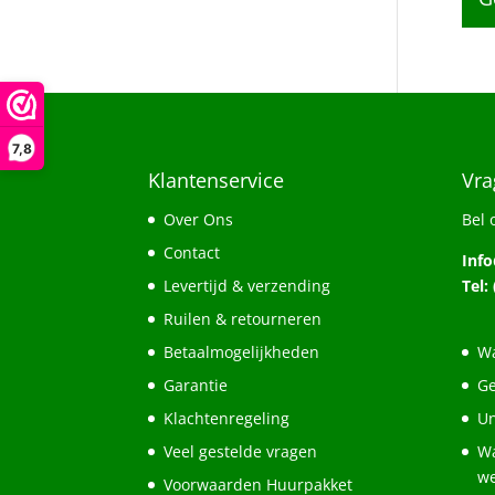
7,8
Klantenservice
Vra
Over Ons
Bel 
Contact
Inf
Levertijd & verzending
Tel:
Ruilen & retourneren
Betaalmogelijkheden
Wa
Garantie
Ge
Klachtenregeling
Un
Veel gestelde vragen
Wa
w
Voorwaarden Huurpakket