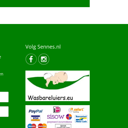
Volg Sennes.nl
e
en