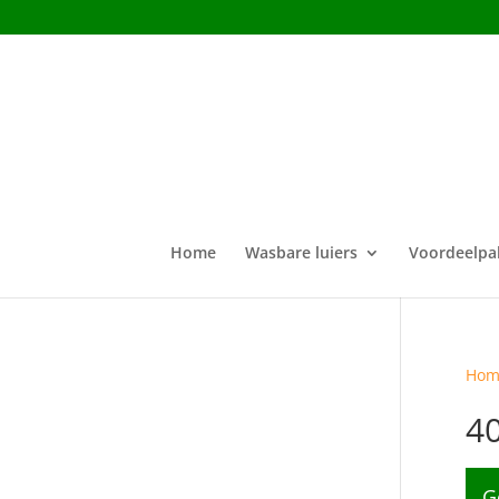
Home
Wasbare luiers
Voordeelpa
Hom
4
G