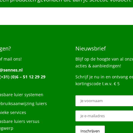
gen?
Nieuwsbrief
of mail ons!
Blijf op de hoogte van al onz
acties & aanbiedingen!
o@sennes.nl
 (+31) (0)6 – 51 12 29 29
Schrijf je nu in en ontvang e
kortingscode t.w.v. € 5
sbare luier systemen
bruiksaanwijzing luiers
ieke services
sbare luiers versus
egwerp