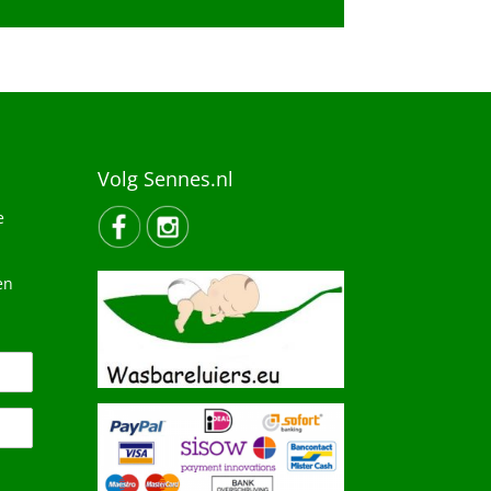
Volg Sennes.nl
e
en