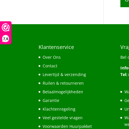
7,8
Klantenservice
Vra
Over Ons
Bel 
Contact
Inf
Levertijd & verzending
Tel:
Ruilen & retourneren
Betaalmogelijkheden
Wa
Garantie
Ge
Klachtenregeling
Un
Veel gestelde vragen
Wa
w
Voorwaarden Huurpakket