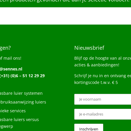
gen?
Nieuwsbrief
of mail ons!
Blijf op de hoogte van al onz
acties & aanbiedingen!
o@sennes.nl
 (+31) (0)6 – 51 12 29 29
Schrijf je nu in en ontvang e
kortingscode t.w.v. € 5
sbare luier systemen
bruiksaanwijzing luiers
ieke services
sbare luiers versus
egwerp