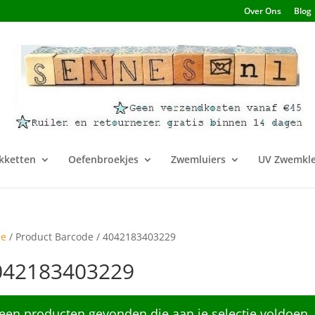
Over Ons
Blog
kketten
Oefenbroekjes
Zwemluiers
UV Zwemkle
e
/ Product Barcode / 4042183403229
042183403229
een producten gevonden die aan je selectie voldoen.