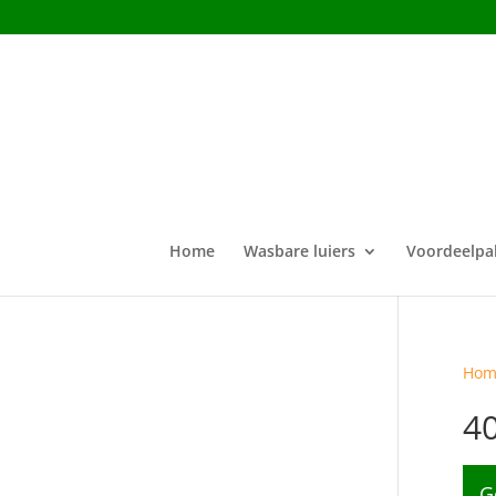
Home
Wasbare luiers
Voordeelpa
Hom
4
G