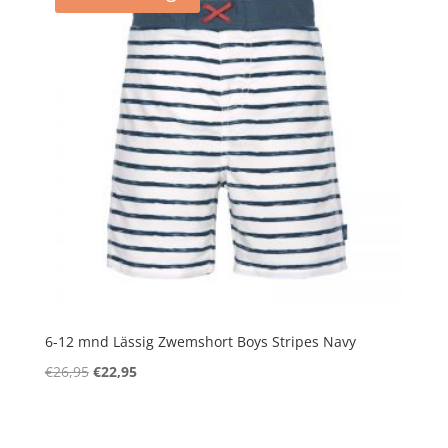
6-12 mnd Lässig Zwemshort Boys Stripes Navy
Oorspronkelijke
Huidige
€
26,95
€
22,95
prijs
prijs
was:
is:
€26,95.
€22,95.