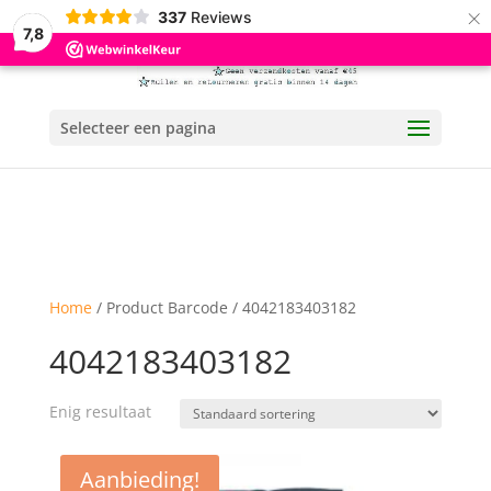
×
337
Reviews
7,8
Selecteer een pagina
Home
/ Product Barcode / 4042183403182
4042183403182
Enig resultaat
Aanbieding!