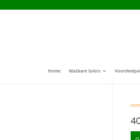
Home
Wasbare luiers
Voordeelpa
Hom
4
G