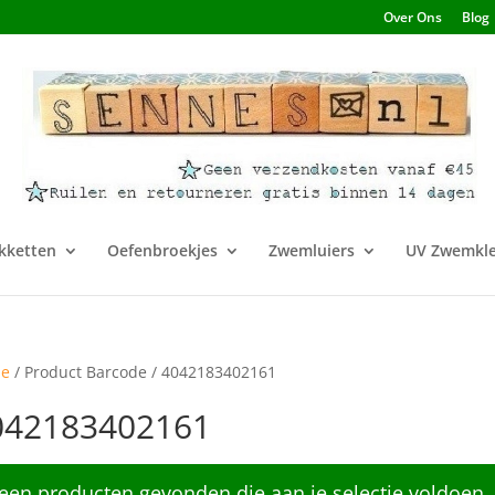
Over Ons
Blog
kketten
Oefenbroekjes
Zwemluiers
UV Zwemkle
e
/ Product Barcode / 4042183402161
042183402161
een producten gevonden die aan je selectie voldoen.