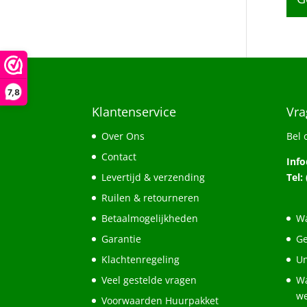
7,8
Klantenservice
Vra
Over Ons
Bel 
Contact
Inf
Levertijd & verzending
Tel:
Ruilen & retourneren
Betaalmogelijkheden
Wa
Garantie
Ge
Klachtenregeling
Un
Veel gestelde vragen
Wa
w
Voorwaarden Huurpakket