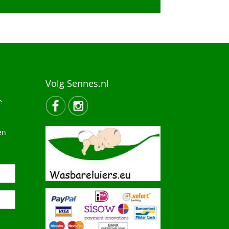
Volg Sennes.nl
e
en