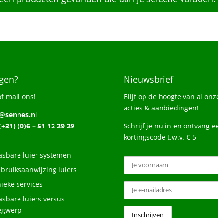
gen?
Nieuwsbrief
of mail ons!
Blijf op de hoogte van al onz
acties & aanbiedingen!
o@sennes.nl
 (+31) (0)6 – 51 12 29 29
Schrijf je nu in en ontvang e
kortingscode t.w.v. € 5
sbare luier systemen
bruiksaanwijzing luiers
ieke services
sbare luiers versus
egwerp