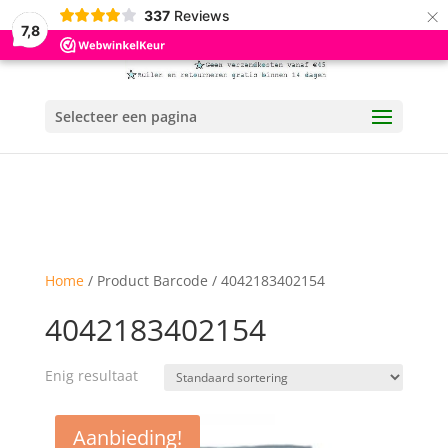
×
337
Reviews
7,8
Selecteer een pagina
Home
/ Product Barcode / 4042183402154
4042183402154
Enig resultaat
Aanbieding!