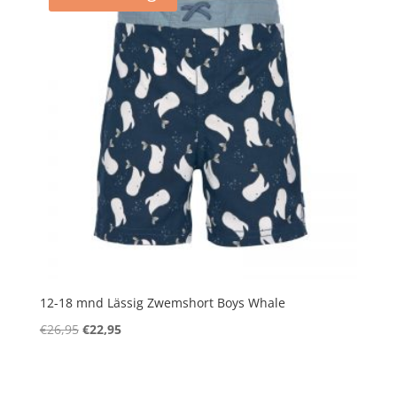
12-18 mnd Lässig Zwemshort Boys Whale
Oorspronkelijke
Huidige
€
26,95
€
22,95
prijs
prijs
was:
is:
€26,95.
€22,95.