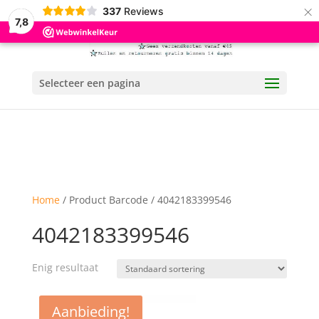
×
337
Reviews
7,8
Selecteer een pagina
Home
/ Product Barcode / 4042183399546
4042183399546
Enig resultaat
Aanbieding!