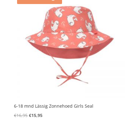
6-18 mnd Lässig Zonnehoed Girls Seal
Oorspronkelijke
Huidige
€
16,95
€
15,95
prijs
prijs
was:
is:
€16,95.
€15,95.