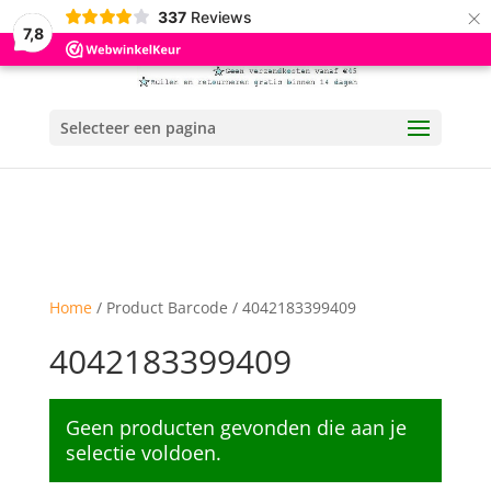
×
337
Reviews
7,8
Selecteer een pagina
Home
/ Product Barcode / 4042183399409
4042183399409
Geen producten gevonden die aan je
selectie voldoen.