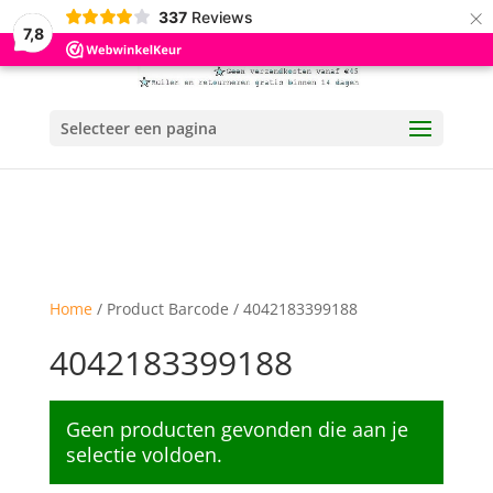
×
337
Reviews
7,8
Selecteer een pagina
Home
/ Product Barcode / 4042183399188
4042183399188
Geen producten gevonden die aan je
selectie voldoen.