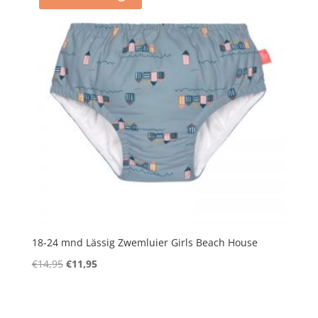
18-24 mnd Lässig Zwemluier Girls Beach House
Oorspronkelijke
Huidige
€
14,95
€
11,95
prijs
prijs
was:
is:
€14,95.
€11,95.