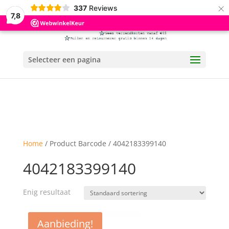
×
337
Reviews
7,8
Selecteer een pagina
Home
/ Product Barcode / 4042183399140
4042183399140
Enig resultaat
Aanbieding!