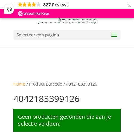
×
337
Reviews
7,8
Selecteer een pagina
Home
/ Product Barcode / 4042183399126
4042183399126
Geen producten gevonden die aan je
selectie voldoen.