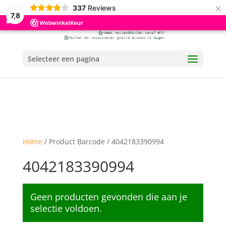
×
337
Reviews
7,8
Selecteer een pagina
Home
/ Product Barcode / 4042183390994
4042183390994
Geen producten gevonden die aan je
selectie voldoen.