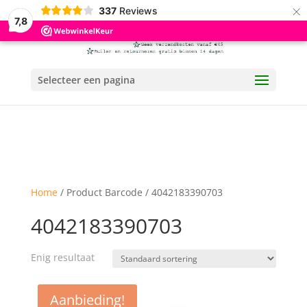
×
337
Reviews
7,8
Selecteer een pagina
Home
/ Product Barcode / 4042183390703
4042183390703
Enig resultaat
Aanbieding!