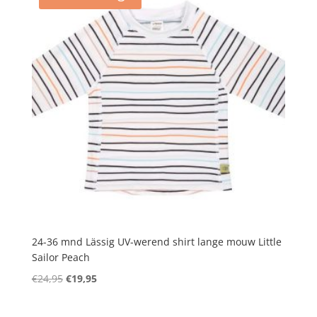
24-36 mnd Lässig UV-werend shirt lange mouw Little
Sailor Peach
Oorspronkelijke
Huidige
€
24,95
€
19,95
prijs
prijs
was:
is: