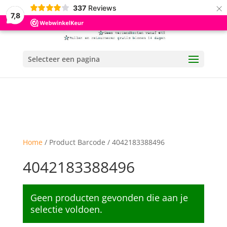
×
337
Reviews
7,8
Selecteer een pagina
Home
/ Product Barcode / 4042183388496
4042183388496
Geen producten gevonden die aan je
selectie voldoen.