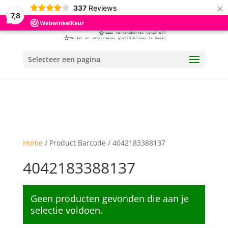
×
337
Reviews
7,8
Selecteer een pagina
Home
/ Product Barcode / 4042183388137
4042183388137
Geen producten gevonden die aan je
selectie voldoen.