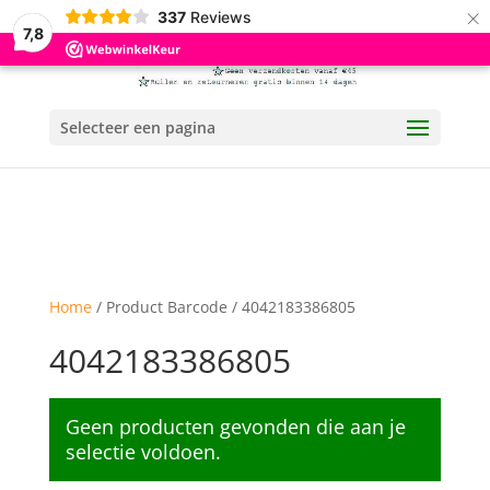
×
337
Reviews
7,8
Selecteer een pagina
Home
/ Product Barcode / 4042183386805
4042183386805
Geen producten gevonden die aan je
selectie voldoen.