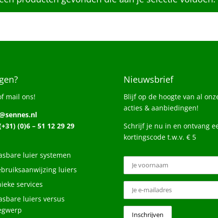
gen?
Nieuwsbrief
of mail ons!
Blijf op de hoogte van al onz
acties & aanbiedingen!
o@sennes.nl
 (+31) (0)6 – 51 12 29 29
Schrijf je nu in en ontvang e
kortingscode t.w.v. € 5
sbare luier systemen
bruiksaanwijzing luiers
ieke services
sbare luiers versus
egwerp