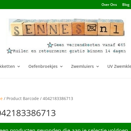
Over Ons
Blog
kketten
Oefenbroekjes
Zwemluiers
UV Zwemkle
e
/ Product Barcode / 4042183386713
042183386713
een producten gevonden die aan je selectie voldoen.