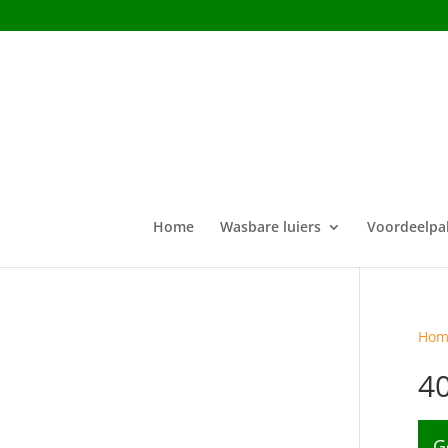
Home
Wasbare luiers
Voordeelpa
Hom
4
G