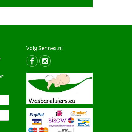
Volg Sennes.nl
e
en