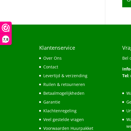
7,8
Klantenservice
Vra
Over Ons
Bel 
Contact
Inf
Levertijd & verzending
Tel:
Ruilen & retourneren
Betaalmogelijkheden
Wa
Garantie
Ge
Klachtenregeling
Un
Veel gestelde vragen
Wa
w
Voorwaarden Huurpakket