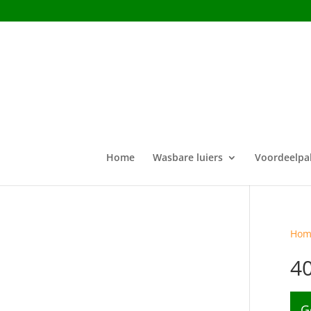
Home
Wasbare luiers
Voordeelpa
Hom
4
G