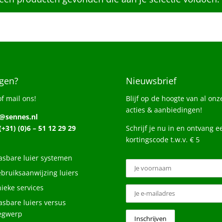
gen?
Nieuwsbrief
of mail ons!
Blijf op de hoogte van al onz
acties & aanbiedingen!
o@sennes.nl
 (+31) (0)6 – 51 12 29 29
Schrijf je nu in en ontvang e
kortingscode t.w.v. € 5
sbare luier systemen
bruiksaanwijzing luiers
ieke services
sbare luiers versus
egwerp