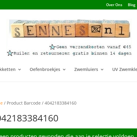
Over Ons
Blog
kketten
Oefenbroekjes
Zwemluiers
UV Zwemkle
e
/ Product Barcode / 4042183384160
042183384160
een producten gevonden die aan je selectie voldoen.