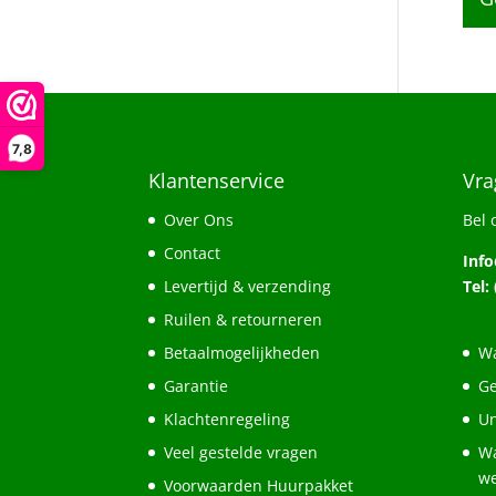
7,8
Klantenservice
Vra
Over Ons
Bel 
Contact
Inf
Levertijd & verzending
Tel:
Ruilen & retourneren
Betaalmogelijkheden
Wa
Garantie
Ge
Klachtenregeling
Un
Veel gestelde vragen
Wa
w
Voorwaarden Huurpakket