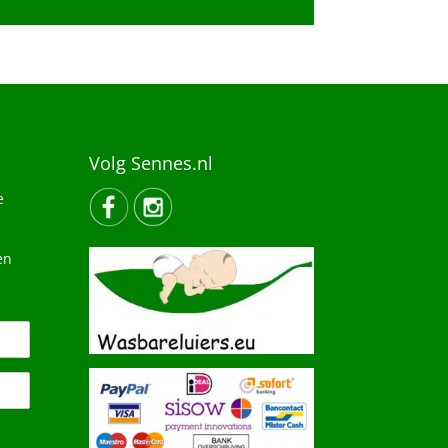
Volg Sennes.nl
e
en