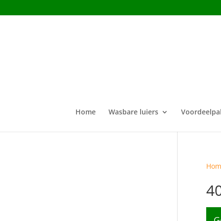
Home
Wasbare luiers
Voordeelpa
Hom
4
G