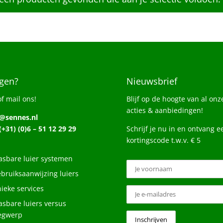
gen?
Nieuwsbrief
of mail ons!
Blijf op de hoogte van al onz
acties & aanbiedingen!
o@sennes.nl
 (+31) (0)6 – 51 12 29 29
Schrijf je nu in en ontvang e
kortingscode t.w.v. € 5
sbare luier systemen
bruiksaanwijzing luiers
ieke services
sbare luiers versus
egwerp