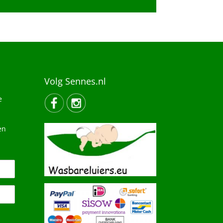
Volg Sennes.nl
e
en