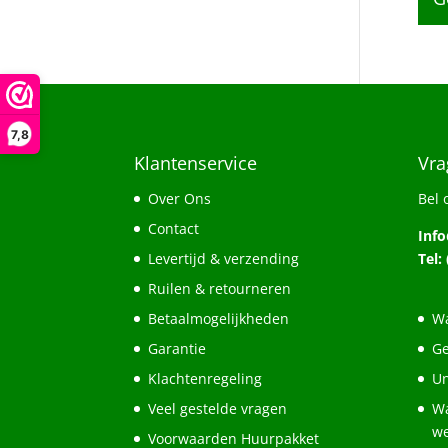
7,8
Klantenservice
Vra
Over Ons
Bel 
Contact
Inf
Levertijd & verzending
Tel:
Ruilen & retourneren
Betaalmogelijkheden
Wa
Garantie
Ge
Klachtenregeling
Un
Veel gestelde vragen
Wa
w
Voorwaarden Huurpakket