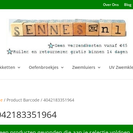
Over Ons
Blog
kketten
Oefenbroekjes
Zwemluiers
UV Zwemkle
e
/ Product Barcode / 4042183351964
042183351964
een producten gevonden die aan je selectie voldoen.