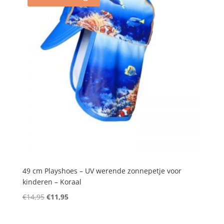
49 cm Playshoes – UV werende zonnepetje voor
kinderen – Koraal
Oorspronkelijke
Huidige
€
14,95
€
11,95
prijs
prijs
was:
is: