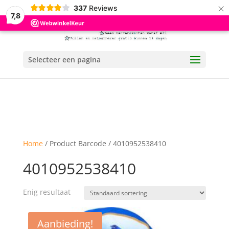
×
337
Reviews
7,8
Selecteer een pagina
Home
/ Product Barcode / 4010952538410
4010952538410
Enig resultaat
Aanbieding!