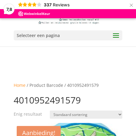
×
337
Reviews
7,8
Selecteer een pagina
Home
/ Product Barcode / 4010952491579
4010952491579
Enig resultaat
Aanbieding!