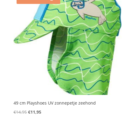
49 cm Playshoes UV zonnepetje zeehond
Oorspronkelijke
Huidige
€
14,95
€
11,95
prijs
prijs
was:
is:
€14,95.
€11,95.